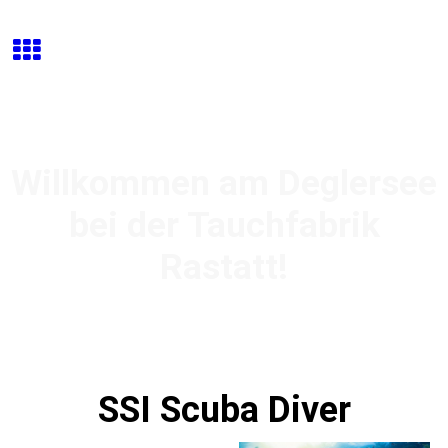
Willkommen am Deglersee
bei der Tauchfabrik
Rastatt!
SSI Scuba Diver